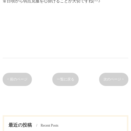
常日頃から弱点克服を心掛けることが大切ですね(^^♪
< 前のページ
一覧に戻る
次のページ >
最近の投稿
Recent Posts