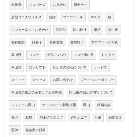
倉敷市
プロポーズ
お見合い
初デート
新型コロナウイルス
成婚
プロフィール
マスク
桜
インターネットお見合い
ZOOM
岡山神社
婚活
福山市
歯科医師
婿養子
真剣交際
交際終了
プロフィール写真
岡山県
コロナ
婚活ノウハウ
コロナ岡山県
ドクター
岡山市
コンセプト
岡山市の婚活について
サービス
メニュー
アクセス
お問い合わせ
プライバシーポリシー
岡山市の婚活の必要とされる理由
岡山市の婚活の内容について
ジェイエム岡山
ホームページ新規公開
岡山
結婚相談
安心
親切
岡山婚活ブログ
婚活シニア
台風
結婚資金
医師
相談所の日常