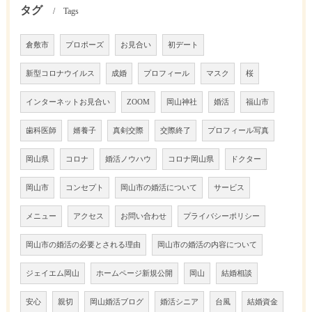
タグ
Tags
倉敷市
プロポーズ
お見合い
初デート
新型コロナウイルス
成婚
プロフィール
マスク
桜
インターネットお見合い
ZOOM
岡山神社
婚活
福山市
歯科医師
婿養子
真剣交際
交際終了
プロフィール写真
岡山県
コロナ
婚活ノウハウ
コロナ岡山県
ドクター
岡山市
コンセプト
岡山市の婚活について
サービス
メニュー
アクセス
お問い合わせ
プライバシーポリシー
岡山市の婚活の必要とされる理由
岡山市の婚活の内容について
ジェイエム岡山
ホームページ新規公開
岡山
結婚相談
安心
親切
岡山婚活ブログ
婚活シニア
台風
結婚資金