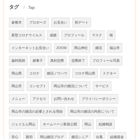
タグ
Tags
倉敷市
プロポーズ
お見合い
初デート
新型コロナウイルス
成婚
プロフィール
マスク
桜
インターネットお見合い
ZOOM
岡山神社
婚活
福山市
歯科医師
婿養子
真剣交際
交際終了
プロフィール写真
岡山県
コロナ
婚活ノウハウ
コロナ岡山県
ドクター
岡山市
コンセプト
岡山市の婚活について
サービス
メニュー
アクセス
お問い合わせ
プライバシーポリシー
岡山市の婚活の必要とされる理由
岡山市の婚活の内容について
ジェイエム岡山
ホームページ新規公開
岡山
結婚相談
安心
親切
岡山婚活ブログ
婚活シニア
台風
結婚資金