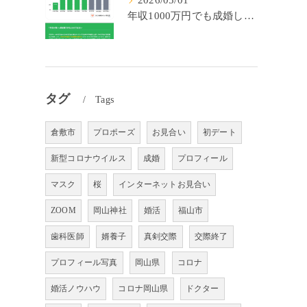
2026/05/01
年収1000万円でも成婚しやすいとは限らない? 「年収帯別の成婚率」のリアル
タグ
Tags
倉敷市
プロポーズ
お見合い
初デート
新型コロナウイルス
成婚
プロフィール
マスク
桜
インターネットお見合い
ZOOM
岡山神社
婚活
福山市
歯科医師
婿養子
真剣交際
交際終了
プロフィール写真
岡山県
コロナ
婚活ノウハウ
コロナ岡山県
ドクター