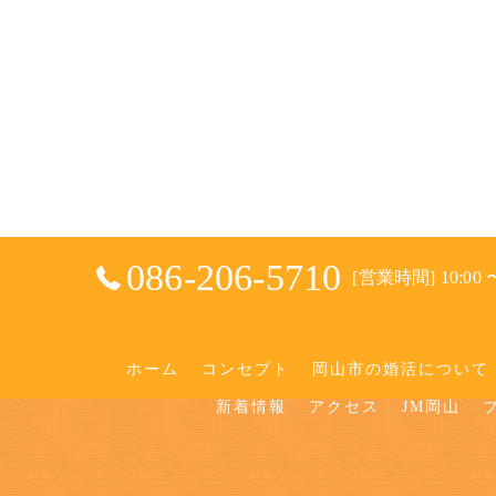
086-206-5710
[営業時間] 10:00 〜
ホーム
コンセプト
岡山市の婚活について
新着情報
アクセス
JM岡山