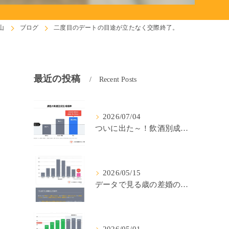
山
ブログ
二度目のデートの目途が立たなく交際終了。
最近の投稿
Recent Posts
2026/07/04
ついに出た～！飲酒別成婚率(IBJ)！
2026/05/15
データで見る歳の差婚の確率の低さ。