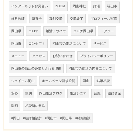
インターネットお見合い
ZOOM
岡山神社
婚活
福山市
歯科医師
婿養子
真剣交際
交際終了
プロフィール写真
岡山県
コロナ
婚活ノウハウ
コロナ岡山県
ドクター
岡山市
コンセプト
岡山市の婚活について
サービス
メニュー
アクセス
お問い合わせ
プライバシーポリシー
岡山市の婚活の必要とされる理由
岡山市の婚活の内容について
ジェイエム岡山
ホームページ新規公開
岡山
結婚相談
安心
親切
岡山婚活ブログ
婚活シニア
台風
結婚資金
医師
相談所の日常
#岡山 #結婚相談所 #岡山市 #岡山県 #結婚相談