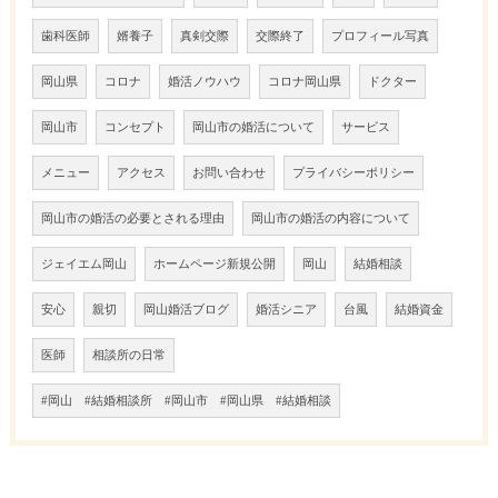
歯科医師
婿養子
真剣交際
交際終了
プロフィール写真
岡山県
コロナ
婚活ノウハウ
コロナ岡山県
ドクター
岡山市
コンセプト
岡山市の婚活について
サービス
メニュー
アクセス
お問い合わせ
プライバシーポリシー
岡山市の婚活の必要とされる理由
岡山市の婚活の内容について
ジェイエム岡山
ホームページ新規公開
岡山
結婚相談
安心
親切
岡山婚活ブログ
婚活シニア
台風
結婚資金
医師
相談所の日常
#岡山 #結婚相談所 #岡山市 #岡山県 #結婚相談