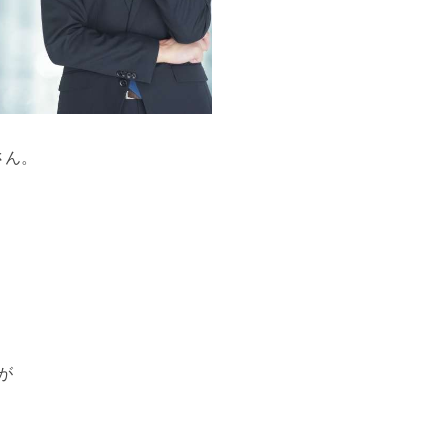
さん。
が