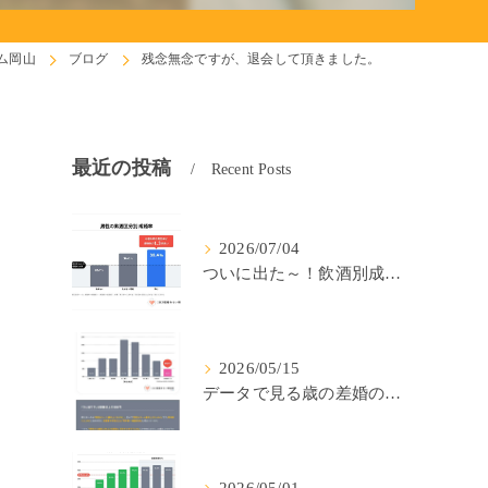
ム岡山
ブログ
残念無念ですが、退会して頂きました。
最近の投稿
Recent Posts
2026/07/04
ついに出た～！飲酒別成婚率(IBJ)！
2026/05/15
データで見る歳の差婚の確率の低さ。