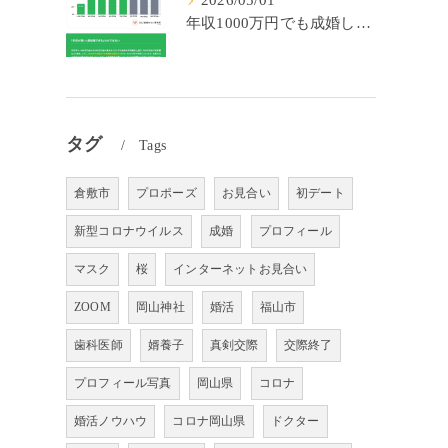
2026/05/01
年収1000万円でも成婚しやすいとは限らない? 「年収帯別の成婚率」のリアル
タグ
Tags
倉敷市
プロポーズ
お見合い
初デート
新型コロナウイルス
成婚
プロフィール
マスク
桜
インターネットお見合い
ZOOM
岡山神社
婚活
福山市
歯科医師
婿養子
真剣交際
交際終了
プロフィール写真
岡山県
コロナ
婚活ノウハウ
コロナ岡山県
ドクター