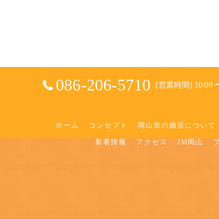
086-206-5710
[営業時間] 10:00 〜
ホーム
コンセプト
岡山市の婚活について
新着情報
アクセス
JM岡山