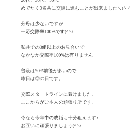
20代、30代、50代
めでたく3名共に交際に進むことが出来ました＼(^_^
分母は少ないですが
一応交際率100%です(^^♪
私共での3組以上のお見合いで
なかなか交際率100%は有りません
普段は50%前後が多いので
昨日は◎の日です。
交際スタートラインに着けました。
ここからがご本人の頑張り所です。
今なら今年中の成婚も十分狙えます♪
お互いに頑張りましょう(^^♪