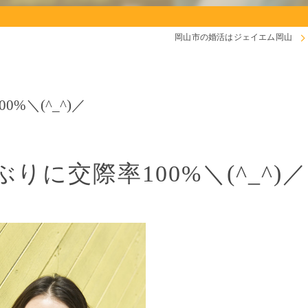
岡山市の婚活はジェイエム岡山
%＼(^_^)／
に交際率100%＼(^_^)／