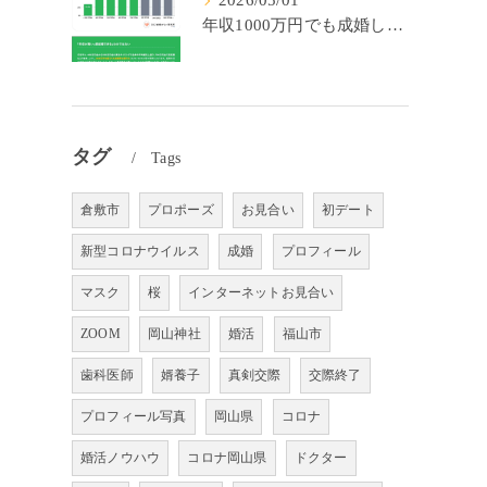
2026/05/01
年収1000万円でも成婚しやすいとは限らない? 「年収帯別の成婚率」のリアル
タグ
Tags
倉敷市
プロポーズ
お見合い
初デート
新型コロナウイルス
成婚
プロフィール
マスク
桜
インターネットお見合い
ZOOM
岡山神社
婚活
福山市
歯科医師
婿養子
真剣交際
交際終了
プロフィール写真
岡山県
コロナ
婚活ノウハウ
コロナ岡山県
ドクター