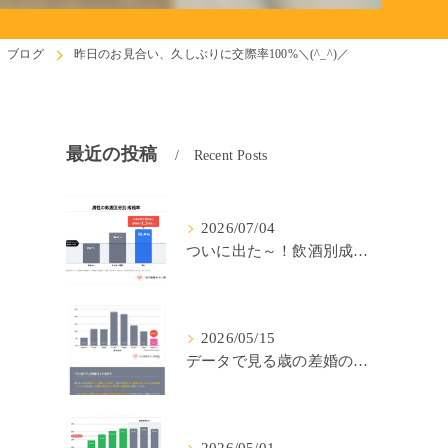
ブログ
昨日のお見合い、久しぶりに交際率100%＼(^_^)／
最近の投稿
Recent Posts
2026/07/04
ついに出た～！飲酒別成婚率(IBJ)！
2026/05/15
データで見る歳の差婚の確率の低さ。