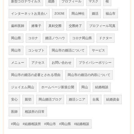
新型コロナウイルス
成婚
プロフィール
マスク
桜
インターネットお見合い
ZOOM
岡山神社
婚活
福山市
歯科医師
婿養子
真剣交際
交際終了
プロフィール写真
岡山県
コロナ
婚活ノウハウ
コロナ岡山県
ドクター
岡山市
コンセプト
岡山市の婚活について
サービス
メニュー
アクセス
お問い合わせ
プライバシーポリシー
岡山市の婚活の必要とされる理由
岡山市の婚活の内容について
ジェイエム岡山
ホームページ新規公開
岡山
結婚相談
安心
親切
岡山婚活ブログ
婚活シニア
台風
結婚資金
医師
相談所の日常
#岡山 #結婚相談所 #岡山市 #岡山県 #結婚相談