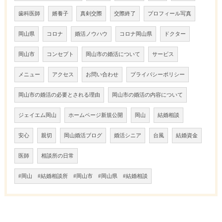
歯科医師
婿養子
真剣交際
交際終了
プロフィール写真
岡山県
コロナ
婚活ノウハウ
コロナ岡山県
ドクター
岡山市
コンセプト
岡山市の婚活について
サービス
メニュー
アクセス
お問い合わせ
プライバシーポリシー
岡山市の婚活の必要とされる理由
岡山市の婚活の内容について
ジェイエム岡山
ホームページ新規公開
岡山
結婚相談
安心
親切
岡山婚活ブログ
婚活シニア
台風
結婚資金
医師
相談所の日常
#岡山 #結婚相談所 #岡山市 #岡山県 #結婚相談