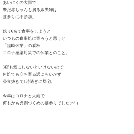
あいにくの大雨で
未だ赤ちゃんも居る娘夫婦は
墓参りに不参加。
残り6名で食事をしようと
いつもの食事処に寄ろうと思うと
「臨時休業」の看板
コロナ感染対策での休業とのこと。
3密も気にしないといけないので
何処でも立ち寄る訳にもいかず
昼食抜きで1時過ぎに帰宅。
今年はコロナと大雨で
何もかも異例づくめの墓参りでした(^^;)