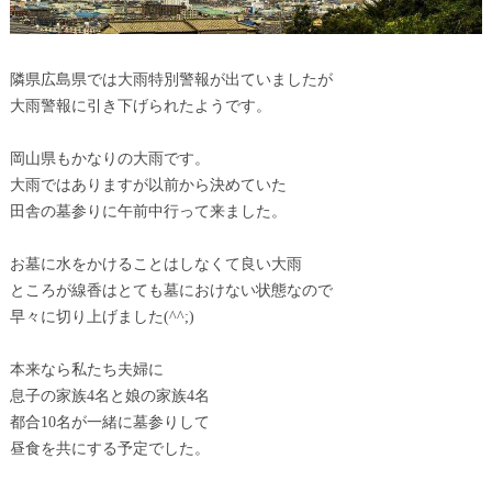
隣県広島県では大雨特別警報が出ていましたが
大雨警報に引き下げられたようです。
岡山県もかなりの大雨です。
大雨ではありますが以前から決めていた
田舎の墓参りに午前中行って来ました。
お墓に水をかけることはしなくて良い大雨
ところが線香はとても墓におけない状態なので
早々に切り上げました(^^;)
本来なら私たち夫婦に
息子の家族4名と娘の家族4名
都合10名が一緒に墓参りして
昼食を共にする予定でした。