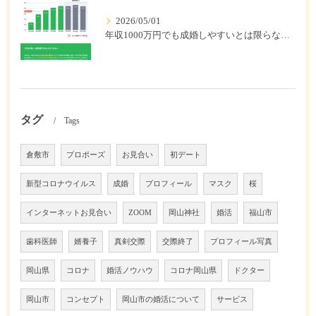
2026/05/01
年収1000万円でも成婚しやすいとは限らない? 「年収帯別の成婚率」のリアル
タグ
Tags
倉敷市
プロポーズ
お見合い
初デート
新型コロナウイルス
成婚
プロフィール
マスク
桜
インターネットお見合い
ZOOM
岡山神社
婚活
福山市
歯科医師
婿養子
真剣交際
交際終了
プロフィール写真
岡山県
コロナ
婚活ノウハウ
コロナ岡山県
ドクター
岡山市
コンセプト
岡山市の婚活について
サービス