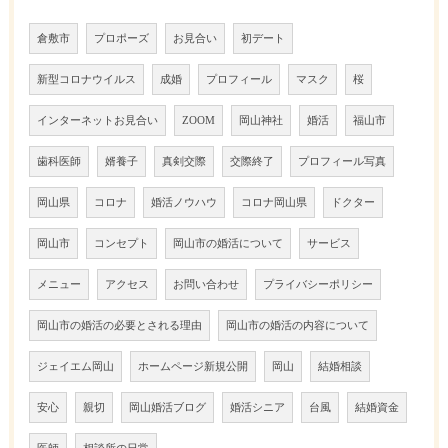
倉敷市
プロポーズ
お見合い
初デート
新型コロナウイルス
成婚
プロフィール
マスク
桜
インターネットお見合い
ZOOM
岡山神社
婚活
福山市
歯科医師
婿養子
真剣交際
交際終了
プロフィール写真
岡山県
コロナ
婚活ノウハウ
コロナ岡山県
ドクター
岡山市
コンセプト
岡山市の婚活について
サービス
メニュー
アクセス
お問い合わせ
プライバシーポリシー
岡山市の婚活の必要とされる理由
岡山市の婚活の内容について
ジェイエム岡山
ホームページ新規公開
岡山
結婚相談
安心
親切
岡山婚活ブログ
婚活シニア
台風
結婚資金