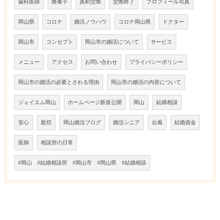
歯科医師
婿養子
真剣交際
交際終了
プロフィール写真
岡山県
コロナ
婚活ノウハウ
コロナ岡山県
ドクター
岡山市
コンセプト
岡山市の婚活について
サービス
メニュー
アクセス
お問い合わせ
プライバシーポリシー
岡山市の婚活の必要とされる理由
岡山市の婚活の内容について
ジェイエム岡山
ホームページ新規公開
岡山
結婚相談
安心
親切
岡山婚活ブログ
婚活シニア
台風
結婚資金
医師
相談所の日常
#岡山 #結婚相談所 #岡山市 #岡山県 #結婚相談