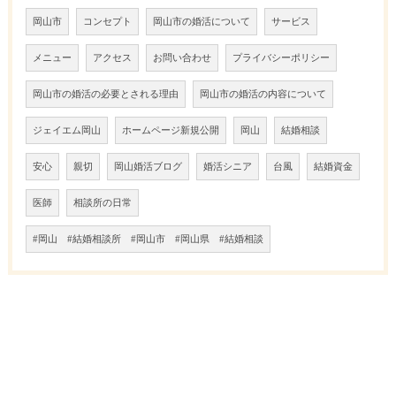
岡山市
コンセプト
岡山市の婚活について
サービス
メニュー
アクセス
お問い合わせ
プライバシーポリシー
岡山市の婚活の必要とされる理由
岡山市の婚活の内容について
ジェイエム岡山
ホームページ新規公開
岡山
結婚相談
安心
親切
岡山婚活ブログ
婚活シニア
台風
結婚資金
医師
相談所の日常
#岡山 #結婚相談所 #岡山市 #岡山県 #結婚相談