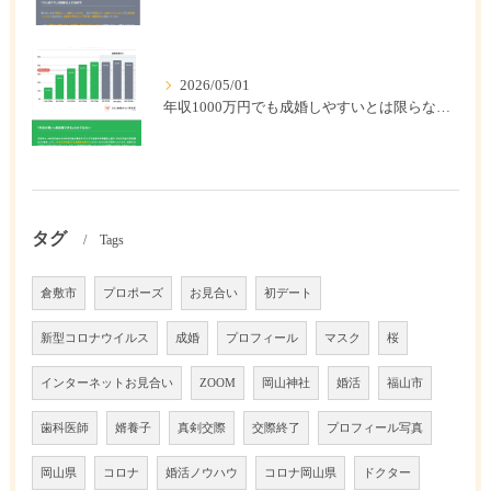
2026/05/01
年収1000万円でも成婚しやすいとは限らない? 「年収帯別の成婚率」のリアル
タグ
Tags
倉敷市
プロポーズ
お見合い
初デート
新型コロナウイルス
成婚
プロフィール
マスク
桜
インターネットお見合い
ZOOM
岡山神社
婚活
福山市
歯科医師
婿養子
真剣交際
交際終了
プロフィール写真
岡山県
コロナ
婚活ノウハウ
コロナ岡山県
ドクター