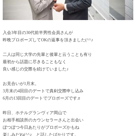
入会3年目の30代前半男性会員さんが
昨晩プロポーズしてOKの返事を頂きました(^^♪
二人は同じ大学の先輩と後輩と云うことも有り
最初から話題に尽きることもなく
良い感じの交際を続けていました♪
お見合いが1月末。
3月末の4回目のデートで真剣交際申し込み
6月の13回目のデートでプロポーズです♬
昨日、ホテルグランヴィア岡山で
お相手相談所のカウンセラーさんと出会い
ぼつぼつ今日あたりがプロポーズかもね
楽しみだね(^^♪ と話したばかりです。