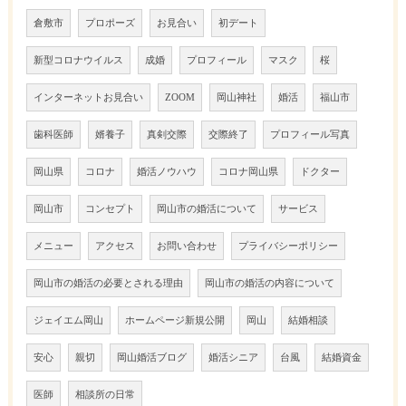
倉敷市
プロポーズ
お見合い
初デート
新型コロナウイルス
成婚
プロフィール
マスク
桜
インターネットお見合い
ZOOM
岡山神社
婚活
福山市
歯科医師
婿養子
真剣交際
交際終了
プロフィール写真
岡山県
コロナ
婚活ノウハウ
コロナ岡山県
ドクター
岡山市
コンセプト
岡山市の婚活について
サービス
メニュー
アクセス
お問い合わせ
プライバシーポリシー
岡山市の婚活の必要とされる理由
岡山市の婚活の内容について
ジェイエム岡山
ホームページ新規公開
岡山
結婚相談
安心
親切
岡山婚活ブログ
婚活シニア
台風
結婚資金
医師
相談所の日常