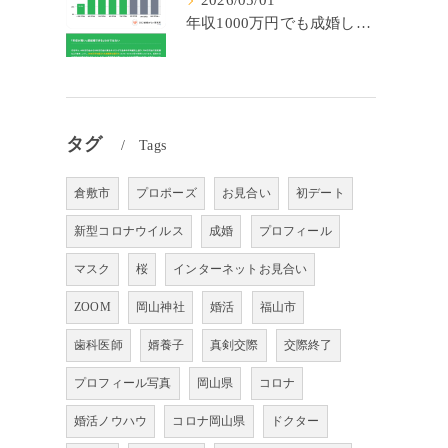
2026/05/01
年収1000万円でも成婚しやすいとは限らない? 「年収帯別の成婚率」のリアル
タグ
Tags
倉敷市
プロポーズ
お見合い
初デート
新型コロナウイルス
成婚
プロフィール
マスク
桜
インターネットお見合い
ZOOM
岡山神社
婚活
福山市
歯科医師
婿養子
真剣交際
交際終了
プロフィール写真
岡山県
コロナ
婚活ノウハウ
コロナ岡山県
ドクター