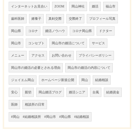
インターネットお見合い
ZOOM
岡山神社
婚活
福山市
歯科医師
婿養子
真剣交際
交際終了
プロフィール写真
岡山県
コロナ
婚活ノウハウ
コロナ岡山県
ドクター
岡山市
コンセプト
岡山市の婚活について
サービス
メニュー
アクセス
お問い合わせ
プライバシーポリシー
岡山市の婚活の必要とされる理由
岡山市の婚活の内容について
ジェイエム岡山
ホームページ新規公開
岡山
結婚相談
安心
親切
岡山婚活ブログ
婚活シニア
台風
結婚資金
医師
相談所の日常
#岡山 #結婚相談所 #岡山市 #岡山県 #結婚相談