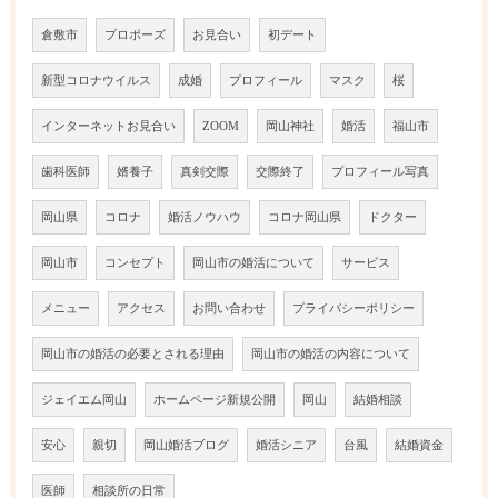
倉敷市
プロポーズ
お見合い
初デート
新型コロナウイルス
成婚
プロフィール
マスク
桜
インターネットお見合い
ZOOM
岡山神社
婚活
福山市
歯科医師
婿養子
真剣交際
交際終了
プロフィール写真
岡山県
コロナ
婚活ノウハウ
コロナ岡山県
ドクター
岡山市
コンセプト
岡山市の婚活について
サービス
メニュー
アクセス
お問い合わせ
プライバシーポリシー
岡山市の婚活の必要とされる理由
岡山市の婚活の内容について
ジェイエム岡山
ホームページ新規公開
岡山
結婚相談
安心
親切
岡山婚活ブログ
婚活シニア
台風
結婚資金
医師
相談所の日常