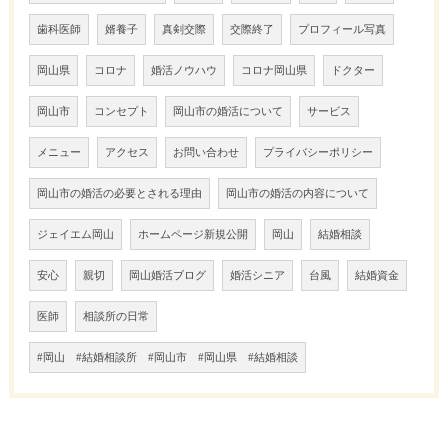
歯科医師
婿養子
真剣交際
交際終了
プロフィール写真
岡山県
コロナ
婚活ノウハウ
コロナ岡山県
ドクター
岡山市
コンセプト
岡山市の婚活について
サービス
メニュー
アクセス
お問い合わせ
プライバシーポリシー
岡山市の婚活の必要とされる理由
岡山市の婚活の内容について
ジェイエム岡山
ホームページ新規公開
岡山
結婚相談
安心
親切
岡山婚活ブログ
婚活シニア
台風
結婚資金
医師
相談所の日常
#岡山 #結婚相談所 #岡山市 #岡山県 #結婚相談