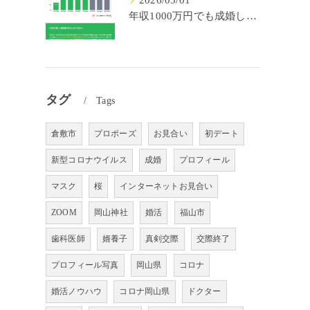
2026/05/01
年収1000万円でも成婚しやすいとは限らない? 「年収帯別の成婚率」のリアル
タグ
Tags
倉敷市
プロポーズ
お見合い
初デート
新型コロナウイルス
成婚
プロフィール
マスク
桜
インターネットお見合い
ZOOM
岡山神社
婚活
福山市
歯科医師
婿養子
真剣交際
交際終了
プロフィール写真
岡山県
コロナ
婚活ノウハウ
コロナ岡山県
ドクター