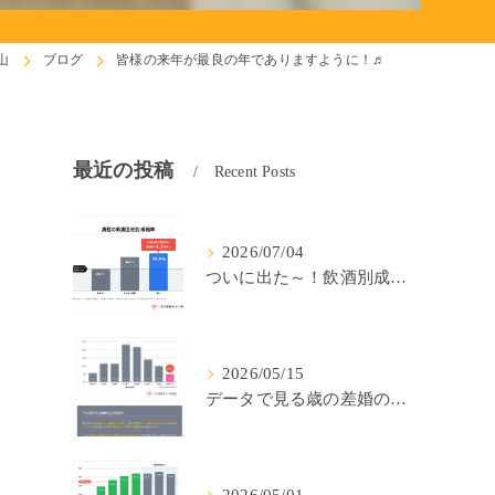
山
ブログ
皆様の来年が最良の年でありますように！♬
最近の投稿
Recent Posts
2026/07/04
ついに出た～！飲酒別成婚率(IBJ)！
2026/05/15
データで見る歳の差婚の確率の低さ。