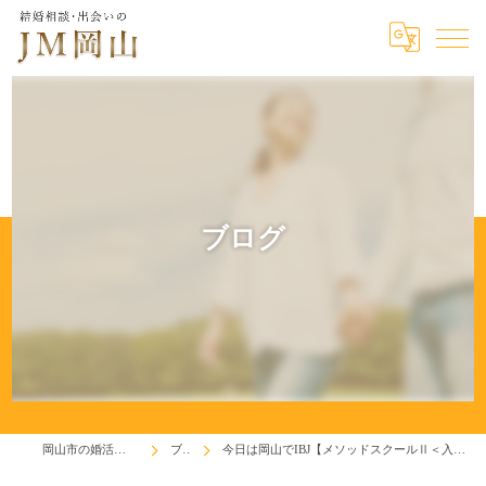
ブログ
岡山市の婚活はジェイエム岡山
ブログ
今日は岡山でIBJ【メソッドスクールⅡ＜入会促進（対面営業）＞】が行われます。