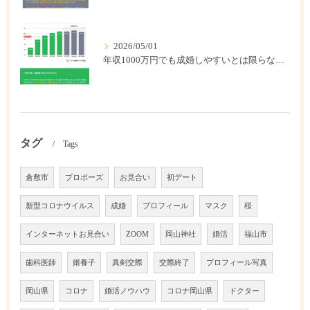
2026/05/01
年収1000万円でも成婚しやすいとは限らない? 「年収帯別の成婚率」のリアル
タグ
Tags
倉敷市
プロポーズ
お見合い
初デート
新型コロナウイルス
成婚
プロフィール
マスク
桜
インターネットお見合い
ZOOM
岡山神社
婚活
福山市
歯科医師
婿養子
真剣交際
交際終了
プロフィール写真
岡山県
コロナ
婚活ノウハウ
コロナ岡山県
ドクター