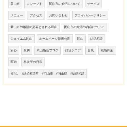
岡山市
コンセプト
岡山市の婚活について
サービス
メニュー
アクセス
お問い合わせ
プライバシーポリシー
岡山市の婚活の必要とされる理由
岡山市の婚活の内容について
ジェイエム岡山
ホームページ新規公開
岡山
結婚相談
安心
親切
岡山婚活ブログ
婚活シニア
台風
結婚資金
医師
相談所の日常
#岡山 #結婚相談所 #岡山市 #岡山県 #結婚相談