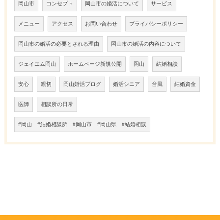
岡山市
コンセプト
岡山市の婚活について
サービス
メニュー
アクセス
お問い合わせ
プライバシーポリシー
岡山市の婚活の必要とされる理由
岡山市の婚活の内容について
ジェイエム岡山
ホームページ新規公開
岡山
結婚相談
安心
親切
岡山婚活ブログ
婚活シニア
台風
結婚資金
医師
相談所の日常
#岡山 #結婚相談所 #岡山市 #岡山県 #結婚相談