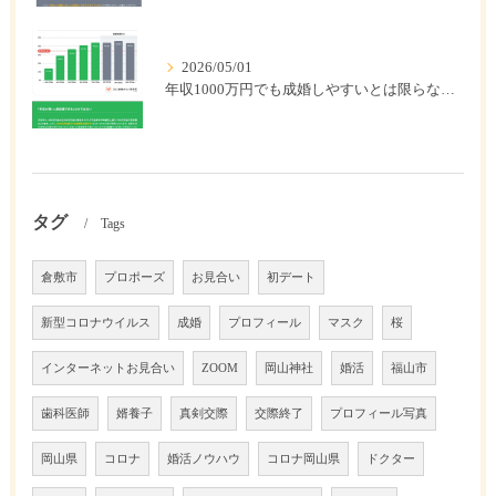
2026/05/01
年収1000万円でも成婚しやすいとは限らない? 「年収帯別の成婚率」のリアル
タグ
Tags
倉敷市
プロポーズ
お見合い
初デート
新型コロナウイルス
成婚
プロフィール
マスク
桜
インターネットお見合い
ZOOM
岡山神社
婚活
福山市
歯科医師
婿養子
真剣交際
交際終了
プロフィール写真
岡山県
コロナ
婚活ノウハウ
コロナ岡山県
ドクター