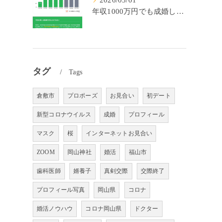
2026/05/01
年収1000万円でも成婚しやすいとは限らない? 「年収帯別の成婚率」のリアル
タグ
Tags
倉敷市
プロポーズ
お見合い
初デート
新型コロナウイルス
成婚
プロフィール
マスク
桜
インターネットお見合い
ZOOM
岡山神社
婚活
福山市
歯科医師
婿養子
真剣交際
交際終了
プロフィール写真
岡山県
コロナ
婚活ノウハウ
コロナ岡山県
ドクター