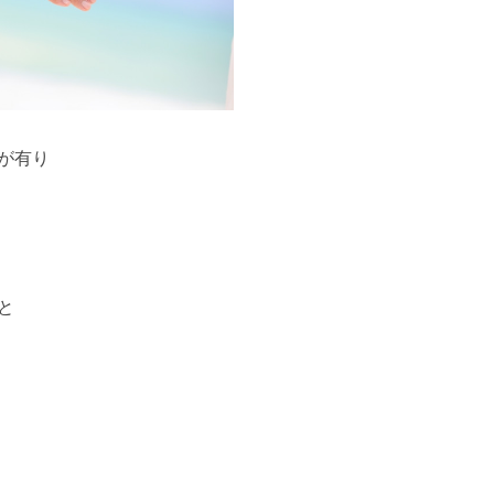
が有り
と