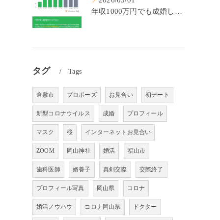
2026/05/01
年収1000万円でも成婚しやすいとは限らない? 「年収帯別の成婚率」のリアル
タグ
Tags
倉敷市
プロポーズ
お見合い
初デート
新型コロナウイルス
成婚
プロフィール
マスク
桜
インターネットお見合い
ZOOM
岡山神社
婚活
福山市
歯科医師
婿養子
真剣交際
交際終了
プロフィール写真
岡山県
コロナ
婚活ノウハウ
コロナ岡山県
ドクター