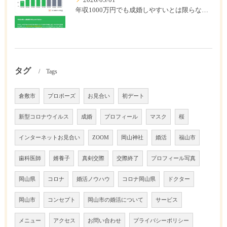
2026/05/01
年収1000万円でも成婚しやすいとは限らない? 「年収帯別の成婚率」のリアル
タグ
Tags
倉敷市
プロポーズ
お見合い
初デート
新型コロナウイルス
成婚
プロフィール
マスク
桜
インターネットお見合い
ZOOM
岡山神社
婚活
福山市
歯科医師
婿養子
真剣交際
交際終了
プロフィール写真
岡山県
コロナ
婚活ノウハウ
コロナ岡山県
ドクター
岡山市
コンセプト
岡山市の婚活について
サービス
メニュー
アクセス
お問い合わせ
プライバシーポリシー