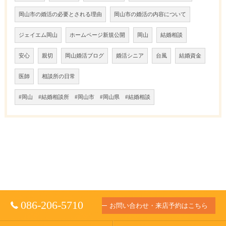
岡山市の婚活の必要とされる理由
岡山市の婚活の内容について
ジェイエム岡山
ホームページ新規公開
岡山
結婚相談
安心
親切
岡山婚活ブログ
婚活シニア
台風
結婚資金
医師
相談所の日常
#岡山 #結婚相談所 #岡山市 #岡山県 #結婚相談
086-206-5710
お問い合わせ・来店予約はこちら