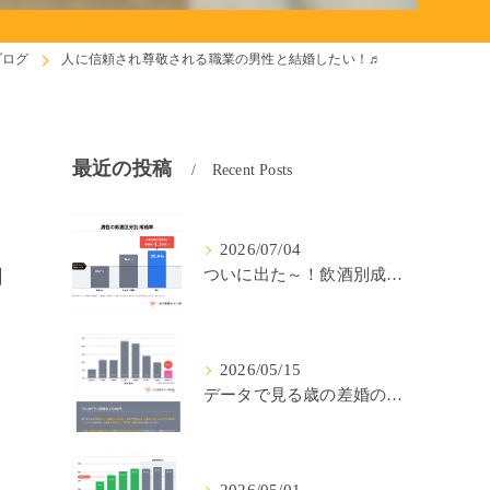
ブログ
人に信頼され尊敬される職業の男性と結婚したい！♬
最近の投稿
Recent Posts
2026/07/04
♬
ついに出た～！飲酒別成婚率(IBJ)！
2026/05/15
データで見る歳の差婚の確率の低さ。