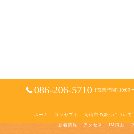
086-206-5710
[営業時間] 10:00 〜
ホーム
コンセプト
岡山市の婚活について
新着情報
アクセス
JM岡山