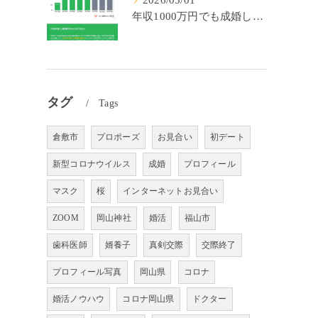
2026/05/01
年収1000万円でも成婚しやすいとは限らない? 「年収帯別の成婚率」のリアル
タグ
Tags
倉敷市
プロポーズ
お見合い
初デート
新型コロナウイルス
成婚
プロフィール
マスク
桜
インターネットお見合い
ZOOM
岡山神社
婚活
福山市
歯科医師
婿養子
真剣交際
交際終了
プロフィール写真
岡山県
コロナ
婚活ノウハウ
コロナ岡山県
ドクター