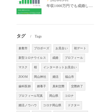
2026/05/01
年収1000万円でも成婚しやすいとは限らない? 「年収帯別の成婚率」のリアル
タグ
Tags
倉敷市
プロポーズ
お見合い
初デート
新型コロナウイルス
成婚
プロフィール
マスク
桜
インターネットお見合い
ZOOM
岡山神社
婚活
福山市
歯科医師
婿養子
真剣交際
交際終了
プロフィール写真
岡山県
コロナ
婚活ノウハウ
コロナ岡山県
ドクター