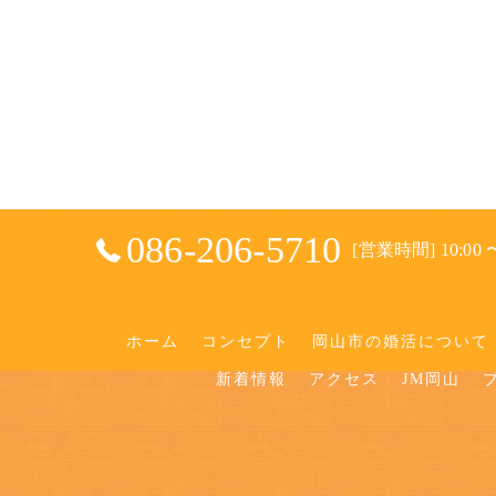
086-206-5710
[営業時間] 10:00 〜
ホーム
コンセプト
岡山市の婚活について
新着情報
アクセス
JM岡山