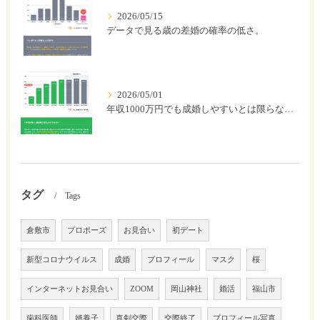
2026/05/15
データで見る歳の差婚の確率の低さ。
2026/05/01
年収1000万円でも成婚しやすいとは限らない? 「年収帯別の成婚率」のリアル
タグ
Tags
倉敷市
プロポーズ
お見合い
初デート
新型コロナウイルス
成婚
プロフィール
マスク
桜
インターネットお見合い
ZOOM
岡山神社
婚活
福山市
歯科医師
婿養子
真剣交際
交際終了
プロフィール写真