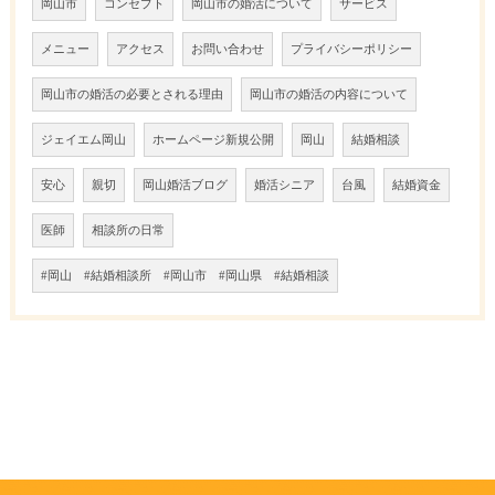
岡山市
コンセプト
岡山市の婚活について
サービス
メニュー
アクセス
お問い合わせ
プライバシーポリシー
岡山市の婚活の必要とされる理由
岡山市の婚活の内容について
ジェイエム岡山
ホームページ新規公開
岡山
結婚相談
安心
親切
岡山婚活ブログ
婚活シニア
台風
結婚資金
医師
相談所の日常
#岡山 #結婚相談所 #岡山市 #岡山県 #結婚相談