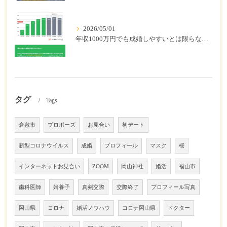
2026/05/01
年収1000万円でも成婚しやすいとは限らない? 「年収帯別の成婚率」のリアル
タグ
Tags
倉敷市
プロポーズ
お見合い
初デート
新型コロナウイルス
成婚
プロフィール
マスク
桜
インターネットお見合い
ZOOM
岡山神社
婚活
福山市
歯科医師
婿養子
真剣交際
交際終了
プロフィール写真
岡山県
コロナ
婚活ノウハウ
コロナ岡山県
ドクター