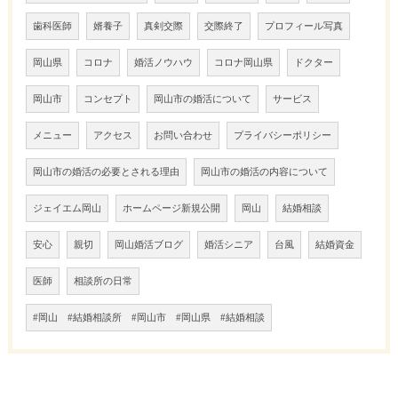
歯科医師
婿養子
真剣交際
交際終了
プロフィール写真
岡山県
コロナ
婚活ノウハウ
コロナ岡山県
ドクター
岡山市
コンセプト
岡山市の婚活について
サービス
メニュー
アクセス
お問い合わせ
プライバシーポリシー
岡山市の婚活の必要とされる理由
岡山市の婚活の内容について
ジェイエム岡山
ホームページ新規公開
岡山
結婚相談
安心
親切
岡山婚活ブログ
婚活シニア
台風
結婚資金
医師
相談所の日常
#岡山 #結婚相談所 #岡山市 #岡山県 #結婚相談