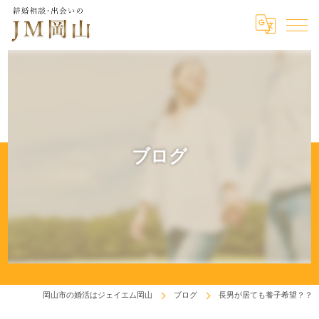
ブログ
岡山市の婚活はジェイエム岡山
ブログ
長男が居ても養子希望？？