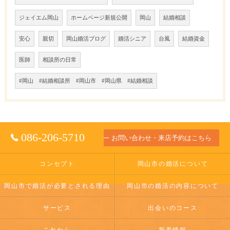
ジェイエム岡山
ホームページ新規公開
岡山
結婚相談
安心
親切
岡山婚活ブログ
婚活シニア
台風
結婚資金
医師
相談所の日常
#岡山 #結婚相談所 #岡山市 #岡山県 #結婚相談
086-206-5710
お問い合わせ・来店予約はこちら
コンセプト
岡山市の婚活について
岡山市で婚活が必要とされる理由
岡山市の婚活の内容について
サービス
出会いのコース