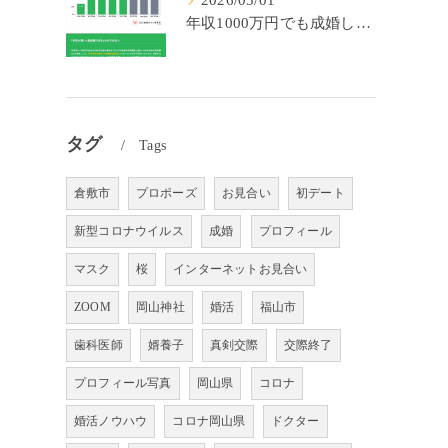
2026/05/01
年収1000万円でも成婚しやすいとは限らない? 「年収帯別の成婚率」のリアル
タグ
Tags
倉敷市
プロポーズ
お見合い
初デート
新型コロナウイルス
成婚
プロフィール
マスク
桜
インターネットお見合い
ZOOM
岡山神社
婚活
福山市
歯科医師
婿養子
真剣交際
交際終了
プロフィール写真
岡山県
コロナ
婚活ノウハウ
コロナ岡山県
ドクター