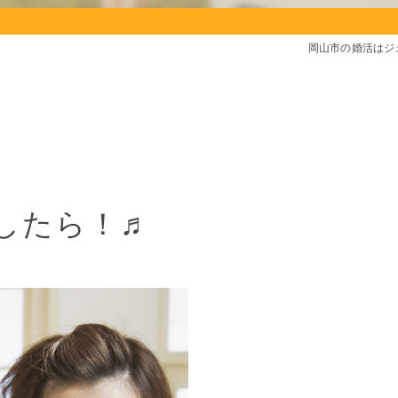
岡山市の婚活はジ
したら！♬