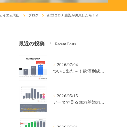
ェイエム岡山
ブログ
新型コロナ感染が終息したら！♬
最近の投稿
Recent Posts
2026/07/04
ついに出た～！飲酒別成婚率(IBJ)！
2026/05/15
データで見る歳の差婚の確率の低さ。