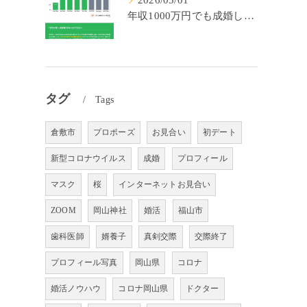
2026/05/01
年収1000万円でも成婚しやすいとは限らない? 「年収帯別の成婚率」のリアル
タグ
Tags
倉敷市
プロポーズ
お見合い
初デート
新型コロナウイルス
成婚
プロフィール
マスク
桜
インターネットお見合い
ZOOM
岡山神社
婚活
福山市
歯科医師
婿養子
真剣交際
交際終了
プロフィール写真
岡山県
コロナ
婚活ノウハウ
コロナ岡山県
ドクター