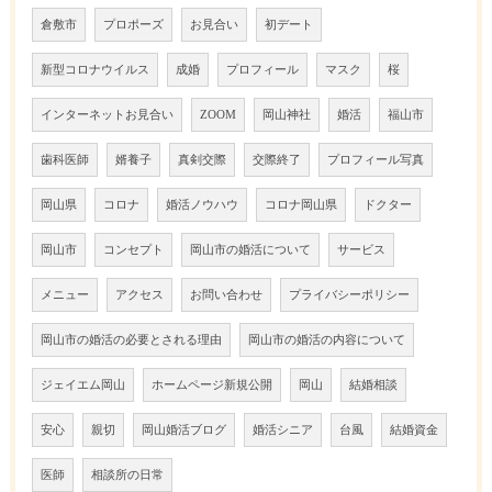
倉敷市
プロポーズ
お見合い
初デート
新型コロナウイルス
成婚
プロフィール
マスク
桜
インターネットお見合い
ZOOM
岡山神社
婚活
福山市
歯科医師
婿養子
真剣交際
交際終了
プロフィール写真
岡山県
コロナ
婚活ノウハウ
コロナ岡山県
ドクター
岡山市
コンセプト
岡山市の婚活について
サービス
メニュー
アクセス
お問い合わせ
プライバシーポリシー
岡山市の婚活の必要とされる理由
岡山市の婚活の内容について
ジェイエム岡山
ホームページ新規公開
岡山
結婚相談
安心
親切
岡山婚活ブログ
婚活シニア
台風
結婚資金
医師
相談所の日常