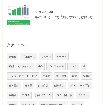
2026/05/01
年収1000万円でも成婚しやすいとは限らない? 「年収帯別の成婚率」のリアル
タグ
Tags
倉敷市
プロポーズ
お見合い
初デート
新型コロナウイルス
成婚
プロフィール
マスク
桜
インターネットお見合い
ZOOM
岡山神社
婚活
福山市
歯科医師
婿養子
真剣交際
交際終了
プロフィール写真
岡山県
コロナ
婚活ノウハウ
コロナ岡山県
ドクター
岡山市
コンセプト
岡山市の婚活について
サービス