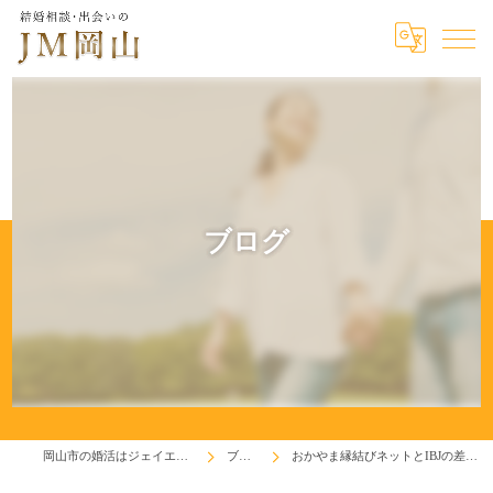
ブログ
岡山市の婚活はジェイエム岡山
ブログ
おかやま縁結びネットとIBJの差って！?