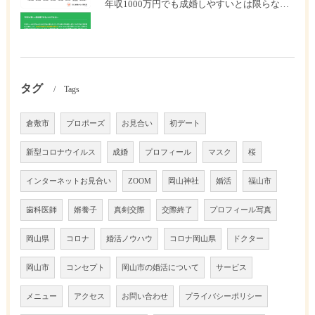
年収1000万円でも成婚しやすいとは限らない? 「年収帯別の成婚率」のリアル
タグ
Tags
倉敷市
プロポーズ
お見合い
初デート
新型コロナウイルス
成婚
プロフィール
マスク
桜
インターネットお見合い
ZOOM
岡山神社
婚活
福山市
歯科医師
婿養子
真剣交際
交際終了
プロフィール写真
岡山県
コロナ
婚活ノウハウ
コロナ岡山県
ドクター
岡山市
コンセプト
岡山市の婚活について
サービス
メニュー
アクセス
お問い合わせ
プライバシーポリシー