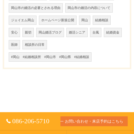
岡山市の婚活の必要とされる理由
岡山市の婚活の内容について
ジェイエム岡山
ホームページ新規公開
岡山
結婚相談
安心
親切
岡山婚活ブログ
婚活シニア
台風
結婚資金
医師
相談所の日常
#岡山 #結婚相談所 #岡山市 #岡山県 #結婚相談
086-206-5710
お問い合わせ・来店予約はこちら