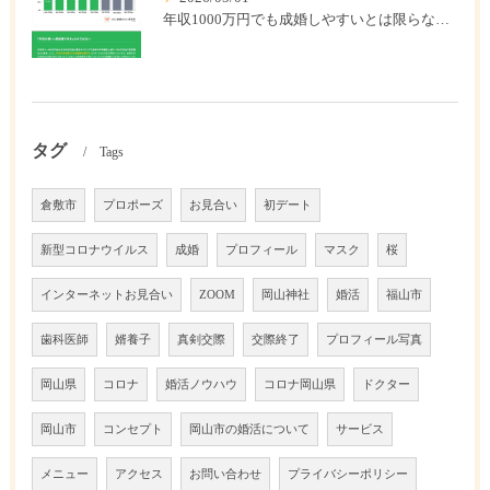
年収1000万円でも成婚しやすいとは限らない? 「年収帯別の成婚率」のリアル
タグ
Tags
倉敷市
プロポーズ
お見合い
初デート
新型コロナウイルス
成婚
プロフィール
マスク
桜
インターネットお見合い
ZOOM
岡山神社
婚活
福山市
歯科医師
婿養子
真剣交際
交際終了
プロフィール写真
岡山県
コロナ
婚活ノウハウ
コロナ岡山県
ドクター
岡山市
コンセプト
岡山市の婚活について
サービス
メニュー
アクセス
お問い合わせ
プライバシーポリシー