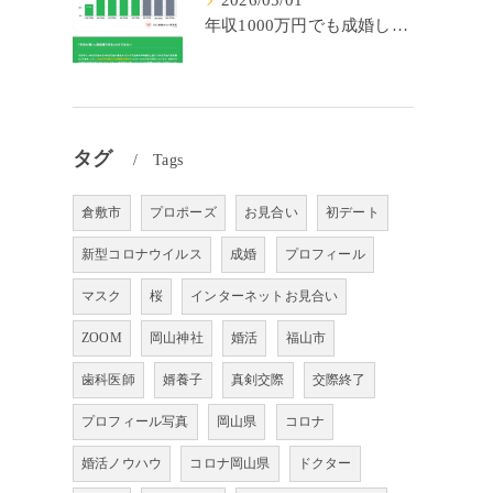
2026/05/01
年収1000万円でも成婚しやすいとは限らない? 「年収帯別の成婚率」のリアル
タグ
Tags
倉敷市
プロポーズ
お見合い
初デート
新型コロナウイルス
成婚
プロフィール
マスク
桜
インターネットお見合い
ZOOM
岡山神社
婚活
福山市
歯科医師
婿養子
真剣交際
交際終了
プロフィール写真
岡山県
コロナ
婚活ノウハウ
コロナ岡山県
ドクター