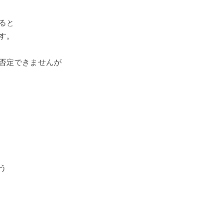
ると
す。
否定できませんが
う