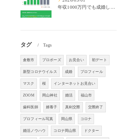
2026/05/01
年収1000万円でも成婚しやすいとは限らない? 「年収帯別の成婚率」のリアル
タグ
Tags
倉敷市
プロポーズ
お見合い
初デート
新型コロナウイルス
成婚
プロフィール
マスク
桜
インターネットお見合い
ZOOM
岡山神社
婚活
福山市
歯科医師
婿養子
真剣交際
交際終了
プロフィール写真
岡山県
コロナ
婚活ノウハウ
コロナ岡山県
ドクター