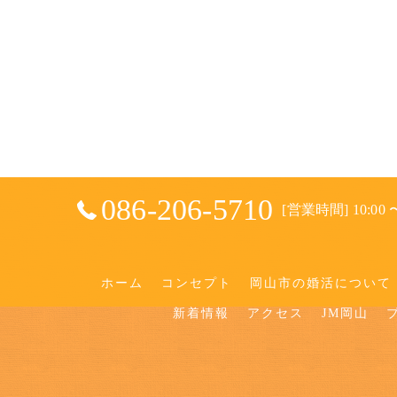
086-206-5710
[営業時間] 10:00 〜
ホーム
コンセプト
岡山市の婚活について
新着情報
アクセス
JM岡山