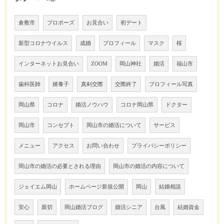
倉敷市
プロポーズ
お見合い
初デート
新型コロナウイルス
成婚
プロフィール
マスク
桜
インターネットお見合い
ZOOM
岡山神社
婚活
福山市
歯科医師
婿養子
真剣交際
交際終了
プロフィール写真
岡山県
コロナ
婚活ノウハウ
コロナ岡山県
ドクター
岡山市
コンセプト
岡山市の婚活について
サービス
メニュー
アクセス
お問い合わせ
プライバシーポリシー
岡山市の婚活の必要とされる理由
岡山市の婚活の内容について
ジェイエム岡山
ホームページ新規公開
岡山
結婚相談
安心
親切
岡山婚活ブログ
婚活シニア
台風
結婚資金