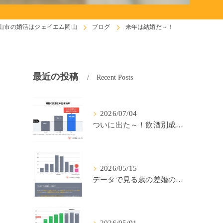
山市の婚活はジェイエム岡山
ブログ
来年は結婚だ～！
最近の投稿
Recent Posts
2026/07/04
ついに出た～！飲酒別成婚率(IBJ)！
2026/05/15
データで見る歳の差婚の確率の低さ。