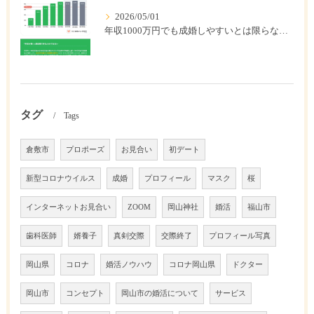
2026/05/01
年収1000万円でも成婚しやすいとは限らない? 「年収帯別の成婚率」のリアル
タグ
Tags
倉敷市
プロポーズ
お見合い
初デート
新型コロナウイルス
成婚
プロフィール
マスク
桜
インターネットお見合い
ZOOM
岡山神社
婚活
福山市
歯科医師
婿養子
真剣交際
交際終了
プロフィール写真
岡山県
コロナ
婚活ノウハウ
コロナ岡山県
ドクター
岡山市
コンセプト
岡山市の婚活について
サービス