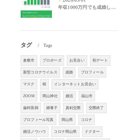
2026/05/01
年収1000万円でも成婚しやすいとは限らない? 「年収帯別の成婚率」のリアル
タグ
Tags
倉敷市
プロポーズ
お見合い
初デート
新型コロナウイルス
成婚
プロフィール
マスク
桜
インターネットお見合い
ZOOM
岡山神社
婚活
福山市
歯科医師
婿養子
真剣交際
交際終了
プロフィール写真
岡山県
コロナ
婚活ノウハウ
コロナ岡山県
ドクター