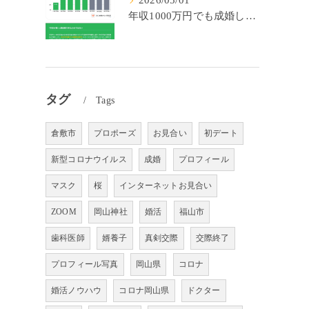
2026/05/01
年収1000万円でも成婚しやすいとは限らない? 「年収帯別の成婚率」のリアル
タグ
Tags
倉敷市
プロポーズ
お見合い
初デート
新型コロナウイルス
成婚
プロフィール
マスク
桜
インターネットお見合い
ZOOM
岡山神社
婚活
福山市
歯科医師
婿養子
真剣交際
交際終了
プロフィール写真
岡山県
コロナ
婚活ノウハウ
コロナ岡山県
ドクター