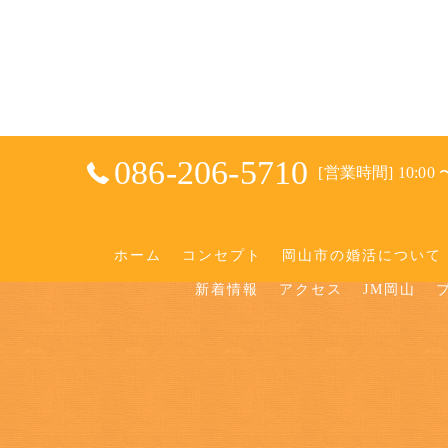
086-206-5710
[営業時間] 10:00 〜
ホーム
コンセプト
岡山市の婚活について
新着情報
アクセス
JM岡山