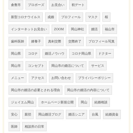
倉敷市
プロポーズ
お見合い
初デート
新型コロナウイルス
成婚
プロフィール
マスク
桜
インターネットお見合い
ZOOM
岡山神社
婚活
福山市
歯科医師
婿養子
真剣交際
交際終了
プロフィール写真
岡山県
コロナ
婚活ノウハウ
コロナ岡山県
ドクター
岡山市
コンセプト
岡山市の婚活について
サービス
メニュー
アクセス
お問い合わせ
プライバシーポリシー
岡山市の婚活の必要とされる理由
岡山市の婚活の内容について
ジェイエム岡山
ホームページ新規公開
岡山
結婚相談
安心
親切
岡山婚活ブログ
婚活シニア
台風
結婚資金
医師
相談所の日常