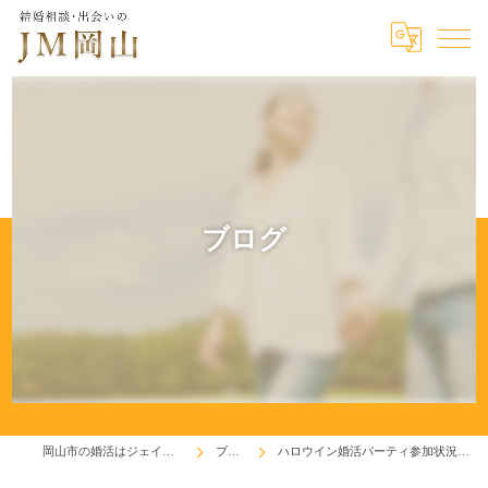
ブログ
岡山市の婚活はジェイエム岡山
ブログ
ハロウイン婚活パーティ参加状況途中経過♬