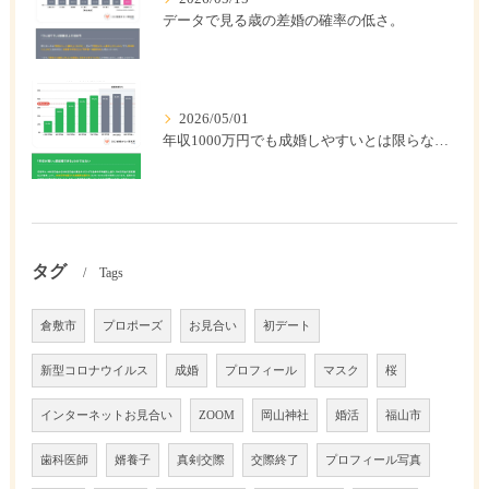
データで見る歳の差婚の確率の低さ。
2026/05/01
年収1000万円でも成婚しやすいとは限らない? 「年収帯別の成婚率」のリアル
タグ
Tags
倉敷市
プロポーズ
お見合い
初デート
新型コロナウイルス
成婚
プロフィール
マスク
桜
インターネットお見合い
ZOOM
岡山神社
婚活
福山市
歯科医師
婿養子
真剣交際
交際終了
プロフィール写真