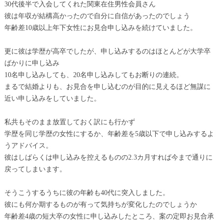
30代後半で入会してくれた関東在住男性会員さん
彼は年収が結構高かったので自分に自信があったのでしょう
年齢差10歳以上年下女性にお見合申し込みを続けていました。
更に彼は学歴が高卒でしたが、申し込みするのはほとんどが大学卒
ばかりに申し込み
10名申し込みしても、20名申し込みしてもお断りの連続。
まるで結婚よりも、お見合を申し込むのが目的に見えるほど無謀に
近い申し込みをしていました。
私共もそのまま放置しておく訳にも行かず
学歴を同じ学歴の女性にするか、年齢差を5歳以下で申し込みするよ
うアドバイス。
彼はしばらくは申し込みを控えるものの2.3カ月すれば今まで通りに
戻ってしまいます。
そうこうするうちに彼の年齢も40代に突入しました。
彼にも何か期するものが有って気持ちが変化したのでしょうか
年齢差4歳の短大卒の女性に申し込みしたところ、案の定即お見合承