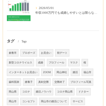
2026/05/01
年収1000万円でも成婚しやすいとは限らない? 「年収帯別の成婚率」のリアル
タグ
Tags
倉敷市
プロポーズ
お見合い
初デート
新型コロナウイルス
成婚
プロフィール
マスク
桜
インターネットお見合い
ZOOM
岡山神社
婚活
福山市
歯科医師
婿養子
真剣交際
交際終了
プロフィール写真
岡山県
コロナ
婚活ノウハウ
コロナ岡山県
ドクター
岡山市
コンセプト
岡山市の婚活について
サービス